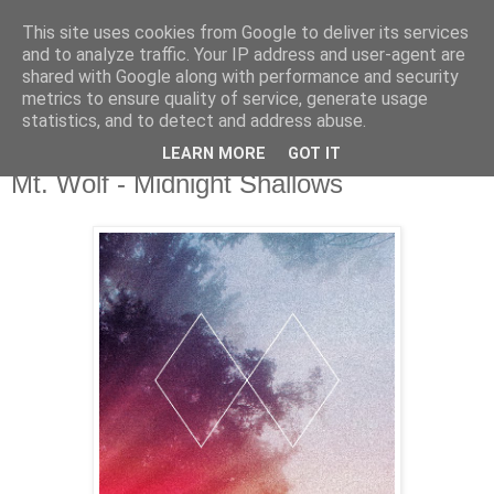
This site uses cookies from Google to deliver its services
csgmblog
and to analyze traffic. Your IP address and user-agent are
shared with Google along with performance and security
metrics to ensure quality of service, generate usage
...music that's real...
statistics, and to detect and address abuse.
LEARN MORE
GOT IT
sobota, 21 września 2013
Mt. Wolf - Midnight Shallows