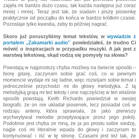
zajęła mi bardzo dużo czasu, tak każda następna już coraz
mniej i mniej. Teraz jest tak, że siadam i piszę piosenkę
praktycznie od początku do końca w bardzo krótkim czasie.
Pozostaje tylko kwestia, żeby to później nagrać.
Skoro już poruszyliśmy temat tekstów, w
wywiadzie z
portalem „Zakamarki audio”
powiedziałeś, że trudno Ci
mówić o inspiracjach w przypadku muzyki. A jak jest z
warstwą tekstową, skąd rodzą się pomysły na słowa?
Powstają w najprostszy chyba możliwy na świecie sposób –
biorę gitarę, zaczynam sobie grać coś, co w pewnym
momencie wydaje mi się ładne, więc rozwijam sobie temat i
jednocześnie przychodzi mi do głowy melodyjka. Z tą
melodyjką grają mi też teksty i one najczęściej w ten właśnie
sposób powstają. Keith Richards powiedział w swojej
biografii, że on nie układał piosenek, lecz posiadał coś w
rodzaju anteny, która sprawiała, że jako pierwszy
wychwytywał melodie przepływające przez jego pokój.
Podobnie jest chyba ze mną, że ja po prostu sobie siedzę,
nagle coś mi literalnie wpada do głowy i zaczynam to
kontynuować i iść w tę stronę. Czasami jest też tak, że