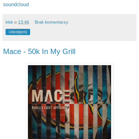
soundcloud
klsk
o
13:46
Brak komentarzy:
Udostępnij
Mace - 50k In My Grill