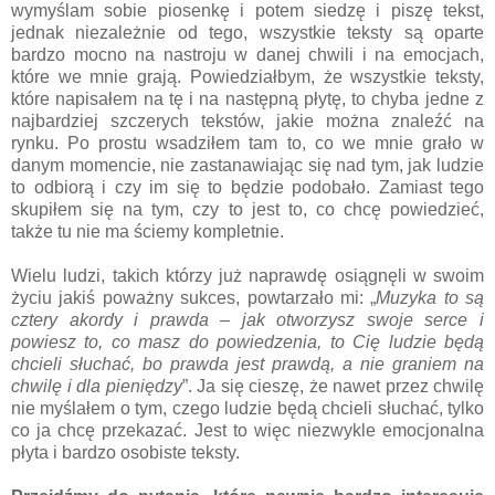
wymyślam sobie piosenkę i potem siedzę i piszę tekst,
jednak niezależnie od tego, wszystkie teksty są oparte
bardzo mocno na nastroju w danej chwili i na emocjach,
które we mnie grają. Powiedziałbym, że wszystkie teksty,
które napisałem na tę i na następną płytę, to chyba jedne z
najbardziej szczerych tekstów, jakie można znaleźć na
rynku. Po prostu wsadziłem tam to, co we mnie grało w
danym momencie, nie zastanawiając się nad tym, jak ludzie
to odbiorą i czy im się to będzie podobało. Zamiast tego
skupiłem się na tym, czy to jest to, co chcę powiedzieć,
także tu nie ma ściemy kompletnie.
Wielu ludzi, takich którzy już naprawdę osiągnęli w swoim
życiu jakiś poważny sukces, powtarzało mi: „
Muzyka to są
cztery akordy i prawda – jak otworzysz swoje serce i
powiesz to, co masz do powiedzenia, to Cię ludzie będą
chcieli słuchać, bo prawda jest prawdą, a nie graniem na
chwilę i dla pieniędzy
”. Ja się cieszę, że nawet przez chwilę
nie myślałem o tym, czego ludzie będą chcieli słuchać, tylko
co ja chcę przekazać. Jest to więc niezwykle emocjonalna
płyta i bardzo osobiste teksty.