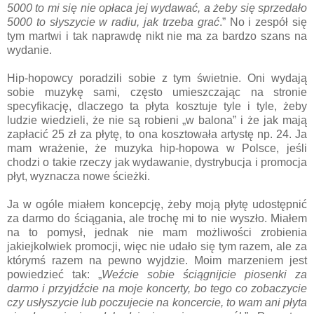
5000 to mi się nie opłaca jej wydawać, a żeby się sprzedało
5000 to słyszycie w radiu, jak trzeba grać
.” No i zespół się
tym martwi i tak naprawdę nikt nie ma za bardzo szans na
wydanie.
Hip-hopowcy poradzili sobie z tym świetnie. Oni wydają
sobie muzykę sami, często umieszczając na stronie
specyfikację, dlaczego ta płyta kosztuje tyle i tyle, żeby
ludzie wiedzieli, że nie są robieni „w balona” i że jak mają
zapłacić 25 zł za płytę, to ona kosztowała artystę np. 24. Ja
mam wrażenie, że muzyka hip-hopowa w Polsce, jeśli
chodzi o takie rzeczy jak wydawanie, dystrybucja i promocja
płyt, wyznacza nowe ścieżki.
Ja w ogóle miałem koncepcję, żeby moją płytę udostępnić
za darmo do ściągania, ale trochę mi to nie wyszło. Miałem
na to pomysł, jednak nie mam możliwości zrobienia
jakiejkolwiek promocji, więc nie udało się tym razem, ale za
którymś razem na pewno wyjdzie. Moim marzeniem jest
powiedzieć tak: „
Weźcie sobie ściągnijcie piosenki za
darmo i przyjdźcie na moje koncerty, bo tego co zobaczycie
czy usłyszycie lub poczujecie na koncercie, to wam ani płyta