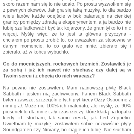
skoro razem nam się to nie udało. Po prostu wyzwoliłem się
z pewnych okowów. Jak gra się taką muzykę, to dla bardzo
wielu fanów każde odejście w bok balansuje na cienkiej
granicy pomiędzy zdradą a eksperymentem, a ja bardzo nie
lubię szufladkować i być tak kojarzony, że gram tylko to i nic
więcej. Myślę więc, że to jest ta główna przyczyna -
chciałem po prostu zrobić to, co uważałem za stosowne w
danym momencie, to co grało we mnie, zbierało się i
zbierało, aż w końcu wybuchło.
Co do mocniejszych, rockowych brzmień. Zostawiłeś je
za sobą i już ich nawet nie słuchasz czy dalej są w
Twoim sercu i z chęcią do nich wracasz?
Na pewno nie zostawiłem. Mam najnowszą płytę Black
Sabbath i jestem nią zachwycony. Fanem Black Sabbath
byłem zawsze, szczególnie tych płyt kiedy Ozzy Osbourne z
nimi grał. Może nie 100% ich materiału, ale myślę, że 90%
piosenek to dla mnie cały czas rzeczy, które kładą na łopatki
kiedy ich słucham, tak samo zresztą jak Led Zeppelin.
Uwielbiam tę muzykę, zostawiłem sobie oczywiście płyty
Soundgarden czy Nirvany, bo ciągle ich lubię. Nie słucham