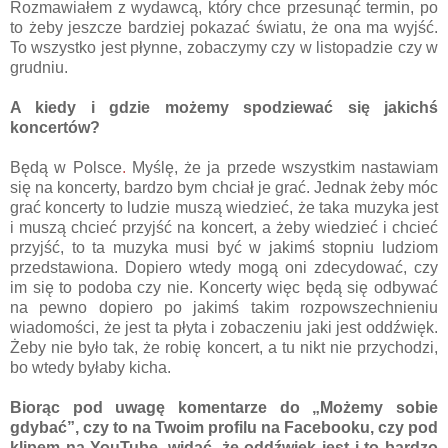
Rozmawiałem z wydawcą, który chce przesunąć termin, po
to żeby jeszcze bardziej pokazać światu, że ona ma wyjść.
To wszystko jest płynne, zobaczymy czy w listopadzie czy w
grudniu.
A kiedy i gdzie możemy spodziewać się jakichś
koncertów?
Będą w Polsce
.
Myślę, że ja przede wszystkim nastawiam
się na koncerty, bardzo bym chciał je grać. Jednak żeby móc
grać koncerty to ludzie muszą wiedzieć, że taka muzyka jest
i muszą chcieć przyjść na koncert, a żeby wiedzieć i chcieć
przyjść, to ta muzyka musi być w jakimś stopniu ludziom
przedstawiona. Dopiero wtedy mogą oni zdecydować, czy
im się to podoba czy nie. Koncerty więc będą się odbywać
na pewno dopiero po jakimś takim rozpowszechnieniu
wiadomości, że jest ta płyta i zobaczeniu jaki jest oddźwięk.
Żeby nie było tak, że robię koncert, a tu nikt nie przychodzi,
bo wtedy byłaby kicha.
Biorąc pod uwagę komentarze do „Możemy sobie
gdybać”, czy to na Twoim profilu na Facebooku, czy pod
klipem na YouTube, widać, że oddźwięk jest i to bardzo