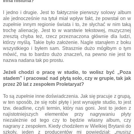
inna historia?
I jedno i drugie. Jest to faktycznie pierwszy solowy album
ale jednocześnie na tytuł miał wpływ fakt, że powstał on w
zupełnie innym regionie świata i to, że słychać w nim taką
trochę alienację. Jest to w warstwie tekstowej, muzycznej
zresztą chyba też, rzecz przeznaczona głównie dla ludzi,
którzy myślą. Takie było założenie. Nagle stanąłem z boku
wszystkiego i byłem sam. Strasznie dużo mógłbym o tym
mówić, ma to bardzo dużo znaczeń, na pewno nie jest to
nazwa nadana tak po prostu.
Jeżeli chodzi o pracę w studio, to wolisz być „Poza
stadem” i pracować nad płytą solo, czy w grupie, tak jak
przez 20 lat z zespołem Proletaryat?
To są zupełnie inne doświadczenia. Jak się pracuje z grupą,
w ten sposób, że się robi płytę i jest wynajęte studio, to jest
tzw. deadline, czyli termin, który nas goni. Jest to jeden z
najistotniejszych elementów przy nagrywaniu płyty
niezależnie od tego czy to będzie własny album, czy
nagrany z zespołem. Kiedy chodziłem w Wielkiej Brytanii do
szkoły, jeden z producentów mi powiedział: „
musisz