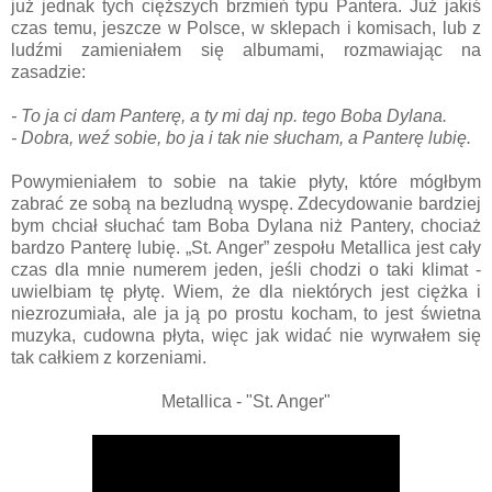
już jednak tych cięższych brzmień typu Pantera. Już jakiś
czas temu, jeszcze w Polsce, w sklepach i komisach, lub z
ludźmi zamieniałem się albumami, rozmawiając na
zasadzie:
- To ja ci dam Panterę, a ty mi daj np. tego Boba Dylana.
- Dobra, weź sobie, bo ja i tak nie słucham, a Panterę lubię.
Powymieniałem to sobie na takie płyty, które mógłbym
zabrać ze sobą na bezludną wyspę. Zdecydowanie bardziej
bym chciał słuchać tam Boba Dylana niż Pantery, chociaż
bardzo Panterę lubię. „St. Anger” zespołu Metallica jest cały
czas dla mnie numerem jeden, jeśli chodzi o taki klimat -
uwielbiam tę płytę. Wiem, że dla niektórych jest ciężka i
niezrozumiała, ale ja ją po prostu kocham, to jest świetna
muzyka, cudowna płyta, więc jak widać nie wyrwałem się
tak całkiem z korzeniami.
Metallica - "St. Anger"