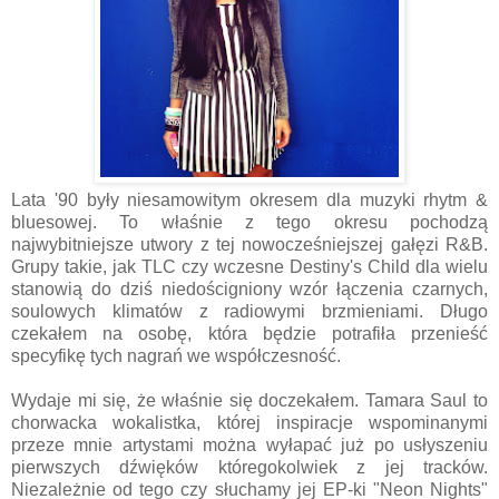
Lata '90 były niesamowitym okresem dla muzyki rhytm &
bluesowej. To właśnie z tego okresu pochodzą
najwybitniejsze utwory z tej nowocześniejszej gałęzi R&B.
Grupy takie, jak TLC czy wczesne Destiny's Child dla wielu
stanowią do dziś niedościgniony wzór łączenia czarnych,
soulowych klimatów z radiowymi brzmieniami. Długo
czekałem na osobę, która będzie potrafiła przenieść
specyfikę tych nagrań we współczesność.
Wydaje mi się, że właśnie się doczekałem. Tamara Saul to
chorwacka wokalistka, której inspiracje wspominanymi
przeze mnie artystami można wyłapać już po usłyszeniu
pierwszych dźwięków któregokolwiek z jej tracków.
Niezależnie od tego czy słuchamy jej EP-ki "Neon Nights"