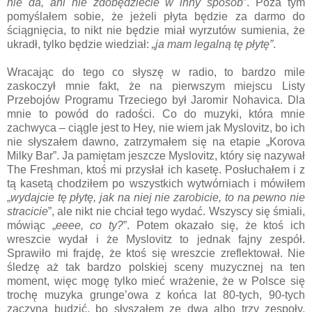
nie da, ani nie zdobędziecie w inny sposób
”. Poza tym
pomyślałem sobie, że jeżeli płyta będzie za darmo do
ściągnięcia, to nikt nie będzie miał wyrzutów sumienia, że
ukradł, tylko będzie wiedział:
„ja mam legalną tę płytę”
.
Wracając do tego co słyszę w radio, to bardzo mile
zaskoczył mnie fakt, że na pierwszym miejscu Listy
Przebojów Programu Trzeciego był Jaromir Nohavica. Dla
mnie to powód do radości. Co do muzyki, która mnie
zachwyca – ciągle jest to Hey, nie wiem jak Myslovitz, bo ich
nie słyszałem dawno, zatrzymałem się na etapie „Korova
Milky Bar”. Ja pamiętam jeszcze Myslovitz, który się nazywał
The Freshman, ktoś mi przysłał ich kasetę. Posłuchałem i z
tą kasetą chodziłem po wszystkich wytwórniach i mówiłem
„
wydajcie tę płytę, jak na niej nie zarobicie, to na pewno nie
stracicie
”, ale nikt nie chciał tego wydać. Wszyscy się śmiali,
mówiąc „
eeee, co ty?
”. Potem okazało się, że ktoś ich
wreszcie wydał i że Myslovitz to jednak fajny zespół.
Sprawiło mi frajdę, że ktoś się wreszcie zreflektował. Nie
śledzę aż tak bardzo polskiej sceny muzycznej na ten
moment, więc mogę tylko mieć wrażenie, że w Polsce się
trochę muzyka grunge’owa z końca lat 80-tych, 90-tych
zaczyna budzić, bo słyszałem ze dwa albo trzy zespoły,