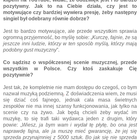
pozytywny. Jak to na Ciebie działa, czy jest to
motywujące czy bardziej wywiera presję, żeby następny
singiel był odebrany równie dobrze?
Jest to bardzo motywujące, ale przede wszystkim sprawia
ogromną przyjemność, bo myślę sobie: „
Kurczę, fajnie, że są
jeszcze inni ludzie, którzy w ten sposób myślą, którzy mają
podobny gust muzyczny
”.
Co sądzisz o współczesnej scenie muzycznej, przede
wszystkim w Polsce. Czy ktoś zaskakuje Cię
pozytywnie?
Jest tak, że kompletnie nie mam dostępu do czegoś, co bym
nazwał muzyką podziemną
.
Z doświadczenia wiem, że musi
się dziać coś fajnego, jednak cała masa świetnych
zespołów nie ma innej szansy funkcjonowania, jak tylko na
scenie czy na żywo. Jak będą chcieli żeby wydać im
muzykę, to się trafi taki wydawca jeden z drugim, który
powie: „
Wiesz, ja bym wam i wydał tę płytę, bo ona jest
naprawdę fajna, ale ja muszę mieć gwarancję, że jej się
sprzeda przynajmniej z 5000 sztuk. Bo jak się nie sprzeda