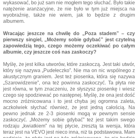
wykasować, bo już sam nie mogłem tego słuchać. Było takie
natężenie aranżacyjne, że nie było w tym już miejsca na
wyobraźnię, także nie wiem, jak to będzie z drugim
albumem.
Wracając jeszcze na chwilę do „Poza stadem” – czy
pierwszy singiel, „Możemy sobie gdybać” jest czytelną
zapowiedzią tego, czego możemy oczekiwać po całym
albumie, czy jeszcze coś nas zaskoczy?
Myślę, że jest kilka utworów, które zaskoczą. Jest taki utwór,
który się nazywa „Pudełeczko”. Nie ma on nic wspólnego z
akustycznym graniem. Jest też piosenka, która się nazywa
„Szarowidzenie”, ona też powinna zaskoczyć. Ta płyta nie
jest równa, w tym znaczeniu, że słyszysz piosenkę i wiesz
czego się spodziewać po następnej. Myślę, że ona jest dość
mocno zróżnicowana i to jest chyba jej ogromna zaleta,
aczkolwiek słychać również, że jest jedną całością. Na
pewno jednak ze 2-3 piosenki mogą w pewnym sensie
zaskoczyć. „Możemy sobie gdybać” też jest takim swego
rodzaju „kwiatkiem” na tej płycie, zresztą ta wersja, która
teraz jest na VEVO jest nieco inna, niż ta podstawowa. Mam