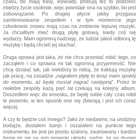
czasu, bo mają trasy, wywiady, próbują też to podzielić
między życie osobiste, więc powstaje ona na szybko, bo jest
zobowiązanie. Po drugiej płycie jakby przygasa
zainteresowanie zespołem i w tym momencie jego
członkowie znowu mają czas na zrobienie lepszej muzyki.
Ja chciałbym mieć drugą płytę gotową, kiedy coś się
wydarzy. Mam ogromną nadzieję, że ludzie jakoś odbiorą tę
muzykę i będą chcieli jej słuchać.
Druga sprawa jest taka, że nie chce przestać robić tego, co
zacząłem i co sprawia mi tak ogromną przyjemność. Nie
chcę działać tak, jak niektórzy to robią, że traktują muzykę
jak pracę, na zasadzie „
nagrałem płytę to teraz mam spokój
do momentu, aż będę musiał nagrać następną
”. Przez to
niektóre zespoły każą pięć lat czekają na kolejny album.
Doszedłem więc do wniosku, że będę sobie cały czas robił
te piosenki, w ten sposób one się zbierają i jest ich coraz
więcej.
A czy to będzie coś innego? Jako że niedawno, na urodziny
bodajże, dostałem banjo i oszalałem na punkcie tego
instrumentu, bo jest po prostu szalony, zwariowany i bardzo
fajnie mi się na nim piosenki układa, sądzę, że na drugiej