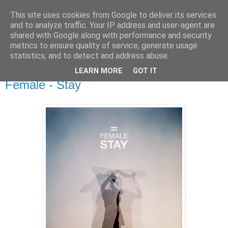
This site uses cookies from Google to deliver its services
csgmblog
and to analyze traffic. Your IP address and user-agent are
shared with Google along with performance and security
metrics to ensure quality of service, generate usage
...music that's real...
statistics, and to detect and address abuse.
LEARN MORE
GOT IT
sobota, 26 października 2013
Female - Stay