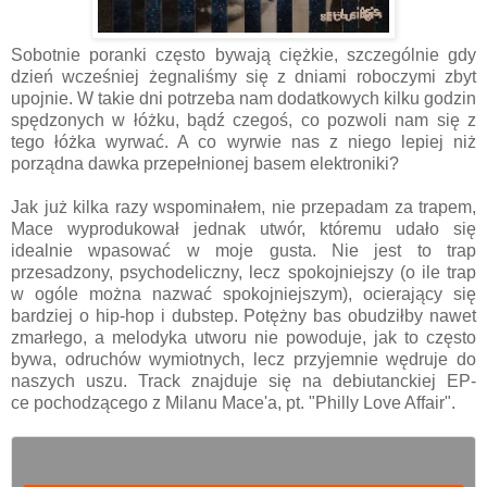
Sobotnie poranki często bywają ciężkie, szczególnie gdy
dzień wcześniej żegnaliśmy się z dniami roboczymi zbyt
upojnie. W takie dni potrzeba nam dodatkowych kilku godzin
spędzonych w łóżku, bądź czegoś, co pozwoli nam się z
tego łóżka wyrwać. A co wyrwie nas z niego lepiej niż
porządna dawka przepełnionej basem elektroniki?
Jak już kilka razy wspominałem, nie przepadam za trapem,
Mace wyprodukował jednak utwór, któremu udało się
idealnie wpasować w moje gusta. Nie jest to trap
przesadzony, psychodeliczny, lecz spokojniejszy (o ile trap
w ogóle można nazwać spokojniejszym), ocierający się
bardziej o hip-hop i dubstep. Potężny bas obudziłby nawet
zmarłego, a melodyka utworu nie powoduje, jak to często
bywa, odruchów wymiotnych, lecz przyjemnie wędruje do
naszych uszu. Track znajduje się na debiutanckiej EP-
ce
pochodzącego z Milanu Mace'a,
pt. "Philly Love Affair".