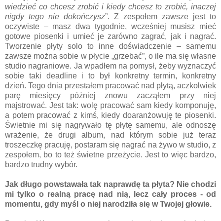
wiedzieć co chcesz zrobić i kiedy chcesz to zrobić, inaczej
nigdy tego nie dokończysz
”. Z zespołem zawsze jest to
oczywiste – masz dwa tygodnie, wcześniej musisz mieć
gotowe piosenki i umieć je zarówno zagrać, jak i nagrać.
Tworzenie płyty solo to inne doświadczenie – samemu
zawsze można sobie w płycie „grzebać”, o ile ma się własne
studio nagraniowe. Ja wpadłem na pomysł, żeby wyznaczyć
sobie taki deadline i to był konkretny termin, konkretny
dzień. Tego dnia przestałem pracować nad płytą, aczkolwiek
parę miesięcy później znowu zacząłem przy niej
majstrować. Jest tak: wolę pracować sam kiedy komponuję,
a potem pracować z kimś, kiedy doaranżowuję te piosenki.
Świetnie mi się nagrywało tę płytę samemu, ale odnoszę
wrażenie, że drugi album, nad którym sobie już teraz
troszeczkę pracuję, postaram się nagrać na żywo w studio, z
zespołem, bo to też świetne przeżycie. Jest to więc bardzo,
bardzo trudny wybór.
Jak długo powstawała tak naprawdę ta płyta? Nie chodzi
mi tylko o realną pracę nad nią, lecz cały proces - od
momentu, gdy myśl o niej narodziła się w Twojej głowie.