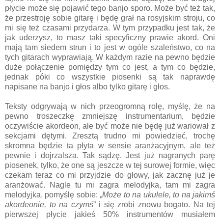
płycie może się pojawić tego banjo sporo. Może być też tak,
że przestroję sobie gitarę i będę grał na rosyjskim stroju, co
mi się też czasami przydarza. W tym przypadku jest tak, że
jak uderzysz, to masz taki specyficzny prawie akord. Oni
mają tam siedem strun i to jest w ogóle szaleństwo, co na
tych gitarach wyprawiają. W każdym razie na pewno będzie
duże połączenie pomiędzy tym co jest, a tym co będzie,
jednak póki co wszystkie piosenki są tak naprawdę
napisane na banjo i głos albo tylko gitarę i głos.
Teksty odgrywają w nich przeogromną rolę, myślę, że na
pewno troszeczkę zmniejszę instrumentarium, będzie
oczywiście akordeon, ale być może nie będę już wariował z
sekcjami dętymi. Zresztą trudno mi powiedzieć, trochę
skromna będzie ta płyta w sensie aranżacyjnym, ale też
pewnie i dojrzalsza. Tak sądzę. Jest już nagranych parę
piosenek, tylko, że one są jeszcze w tej surowej formie, więc
czekam teraz co mi przyjdzie do głowy, jak zacznę już je
aranżować. Nagle tu mi zagra melodyjka, tam mi zagra
melodyjka, pomyślę sobie: „
Może to na ukulele, to na jakimś
akordeonie, to na czymś
” i się zrobi znowu bogato. Na tej
pierwszej płycie jakieś 50% instrumentów musiałem