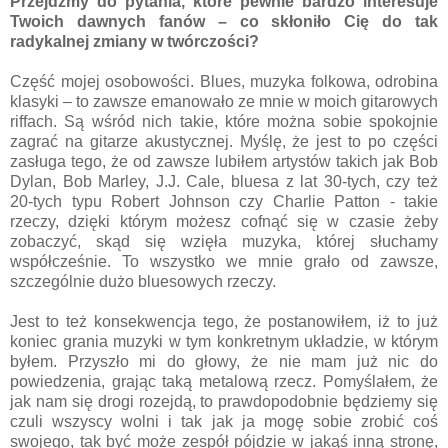
Przejdźmy do pytania, które pewnie bardzo interesuje
Twoich dawnych fanów – co skłoniło Cię do tak
radykalnej zmiany w twórczości?
Część mojej osobowości. Blues, muzyka folkowa, odrobina
klasyki – to zawsze emanowało ze mnie w moich gitarowych
riffach. Są wśród nich takie, które można sobie spokojnie
zagrać na gitarze akustycznej. Myślę, że jest to po części
zasługa tego, że od zawsze lubiłem artystów takich jak Bob
Dylan, Bob Marley, J.J. Cale, bluesa z lat 30-tych, czy też
20-tych typu Robert Johnson czy Charlie Patton - takie
rzeczy, dzięki którym możesz cofnąć się w czasie żeby
zobaczyć, skąd się wzięła muzyka, której słuchamy
współcześnie. To wszystko we mnie grało od zawsze,
szczególnie dużo bluesowych rzeczy.
Jest to też konsekwencja tego, że postanowiłem, iż to już
koniec grania muzyki w tym konkretnym układzie, w którym
byłem. Przyszło mi do głowy, że nie mam już nic do
powiedzenia, grając taką metalową rzecz. Pomyślałem, że
jak nam się drogi rozejdą, to prawdopodobnie będziemy się
czuli wszyscy wolni i tak jak ja mogę sobie zrobić coś
swojego, tak być może zespół pójdzie w jakąś inną stronę,