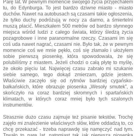
Parę lat. W pewnym momencie swojego życia przyjechałem
tu, do Edynburga. To jest bardzo dziwne miasto - miasto
duchów. Nawet na autobusach są czasami takie ogłoszenia,
że tylko duchy podróżują w nocy za darmo, a śmiertelni
muszą płacić. Mieszkałem 500 metrów od bardzo słynnego
miejsca wśród ludzi z całego świata, którzy śledzą życia
pozagrobowe i inne paranormalne rzeczy. Czasami im się
coś uda nawet nagrać, czasami nie. Było tak, że w pewnym
momencie coś we mnie pękło, coś się złamało i ułożyłem
sobie pierwszą piosenkę, która spowodowała, że się
polubiliśmy z miastem. Jeżeli chodzi o całą płytę to myślę,
że około pięciu lat. Najwięcej czasu zabrało mi szukanie
siebie samego, tego dokąd zmierzam, gdzie jestem.
Właściwie zaczęło się od rytmów bardziej cygańsko-
bałkańskich, które obrazuje piosenka „Wesoły smutek”, a
skończyło na coraz bardziej skromnych i spartańskich
klimatach, w których coraz mniej było tych szalonych
instrumentów.
Strasznie dużo czasu zajmuje też pisanie tekstów. Trochę
zajęło mi znalezienie właściwych słów, które oddadzą to, co
chcę przekazać - trzeba naprawdę się namęczyć nad tym.
Trwało to parę lat, natomiast tak jak pierwsza piosenka