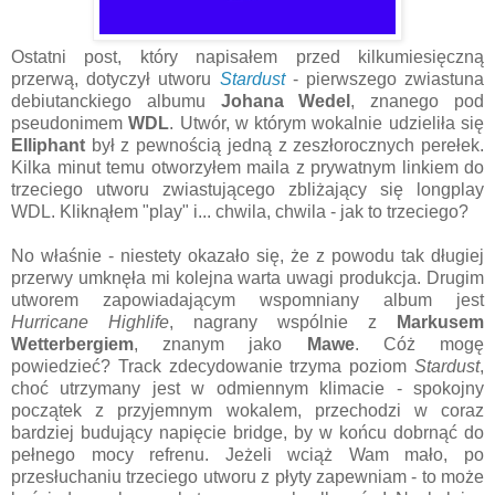
Ostatni post, który napisałem przed kilkumiesięczną
przerwą, dotyczył utworu
Stardust
- pierwszego zwiastuna
debiutanckiego albumu
Johana Wedel
, znanego pod
pseudonimem
WDL
. Utwór, w którym wokalnie udzieliła się
Elliphant
był z pewnością jedną z zeszłorocznych perełek.
Kilka minut temu otworzyłem maila z prywatnym linkiem do
trzeciego utworu zwiastującego zbliżający się longplay
WDL. Kliknąłem "play" i... chwila, chwila - jak to trzeciego?
No właśnie - niestety okazało się, że z powodu tak długiej
przerwy umknęła mi kolejna warta uwagi produkcja. Drugim
utworem zapowiadającym wspomniany album jest
Hurricane Highlife
, nagrany wspólnie z
Markusem
Wetterbergiem
, znanym jako
Mawe
. Cóż mogę
powiedzieć? Track zdecydowanie trzyma poziom
Stardust
,
choć utrzymany jest w odmiennym klimacie - spokojny
początek z przyjemnym wokalem, przechodzi w coraz
bardziej budujący napięcie bridge, by w końcu dobrnąć do
pełnego mocy refrenu. Jeżeli wciąż Wam mało, po
przesłuchaniu trzeciego utworu z płyty zapewniam - to może