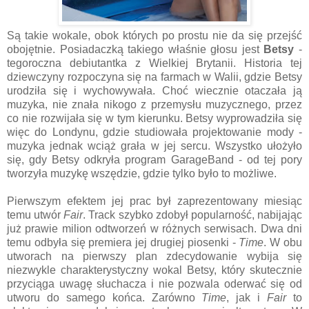
Są takie wokale, obok których po prostu nie da się przejść
obojętnie. Posiadaczką takiego właśnie głosu jest
Betsy
-
tegoroczna debiutantka z Wielkiej Brytanii. Historia tej
dziewczyny rozpoczyna się na farmach w Walii, gdzie Betsy
urodziła się i wychowywała. Choć wiecznie otaczała ją
muzyka, nie znała nikogo z przemysłu muzycznego, przez
co nie rozwijała się w tym kierunku. Betsy wyprowadziła się
więc do Londynu, gdzie studiowała projektowanie mody -
muzyka jednak wciąż grała w jej sercu. Wszystko ułożyło
się, gdy Betsy odkryła program GarageBand - od tej pory
tworzyła muzykę wszędzie, gdzie tylko było to możliwe.
Pierwszym efektem jej prac był zaprezentowany miesiąc
temu utwór
Fair
. Track szybko zdobył popularność, nabijając
już prawie milion odtworzeń w różnych serwisach. Dwa dni
temu odbyła się premiera jej drugiej piosenki -
Time
. W obu
utworach na pierwszy plan zdecydowanie wybija się
niezwykle charakterystyczny wokal Betsy, który skutecznie
przyciąga uwagę słuchacza i nie pozwala oderwać się od
utworu do samego końca. Zarówno
Time
, jak i
Fair
to