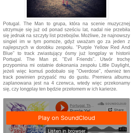
Potugal. The Man to grupa, która na scenie muzycznej
utrzymuje się już od ponad sześciu lat, nadal nie przebiła
się jednak na szczyty list przebojów. Możliwe, że najnowszy
singiel im w tym pomoże, gdyż uważam go za jeden z
najlepszych w dorobku zespołu. "Purple Yellow Red And
Blue" to track zwiastujący ósmy już longplay w historii
Portugal. The Man pt. "Evil Friends". Utwór trochę
przypomina mi ostatnie dokonania zespołu Little Daylight,
jeżeli więc komuś podobało się "Overdose", również ten
track powinien przypaść mu do gustu. Premiera albumu
zaplanowana jest na 4 czerwca, wtedy więc przekonamy
się, czy longplay ten będzie przełomem w ich karierze.