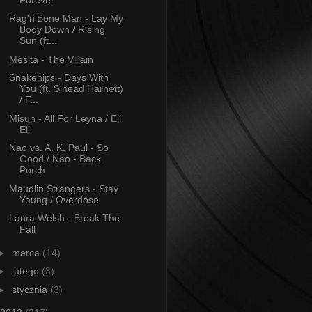
Rag'n'Bone Man - Lay My
Body Down / Rising
Sun (ft...
Mesita - The Villain
Snakehips - Days With
You (ft. Sinead Harnett)
/ F...
Misun - All For Leyna / Eli
Eli
Nao vs. A. K. Paul - So
Good / Nao - Back
Porch
Maudlin Strangers - Stay
Young / Overdose
Laura Welsh - Break The
Fall
►
marca
(14)
►
lutego
(3)
►
stycznia
(3)