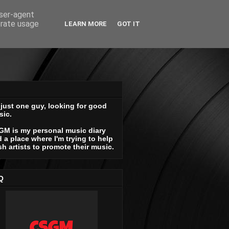
user-agent
erate usage
LEARN MORE
GOT IT
 just one guy, looking for good
sic.
GM is my personal music diary
 a place where I'm trying to help
sh artists to promote their music.
Q