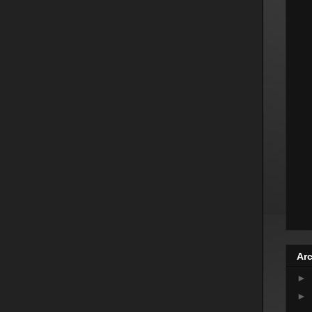
Arc
►
►