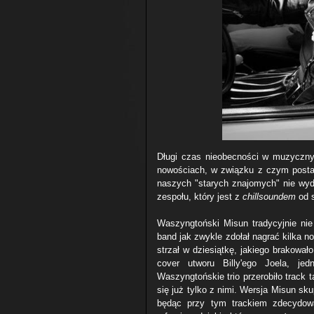
Długi czas nieobecności w muzyczny
nowościach, w związku z czym postan
naszych "starych znajomych" nie wy
zespołu, który jest z
chillsoundem
od 
Waszyngtoński Misun tradycyjnie ni
band jak zwykle zdołał nagrać kilka n
strzał w dziesiątkę, jakiego brakowa
cover utworu Billy'ego Joela, je
Waszyngtońskie trio przerobiło track 
się już tylko z nimi. Wersja Misun sk
będąc przy tym trackiem zdecydowa