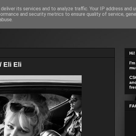
deliver its services and to analyze traffic. Your IP address and 
formance and security metrics to ensure quality of service, gen
abuse.
Hi!
I'm
 Eli Eli
mu
CS
and
fre
FA