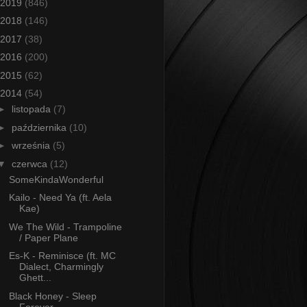
2019
(846)
2018
(146)
2017
(38)
2016
(200)
2015
(62)
2014
(54)
►
listopada
(7)
►
października
(10)
►
września
(5)
▼
czerwca
(12)
SomeKindaWonderful
Kailo - Need Ya (ft. Aela
Kae)
We The Wild - Trampoline
/ Paper Plane
Es-K - Reminisce (ft. MC
Dialect, Charmingly
Ghett...
Black Honey - Sleep
Forever