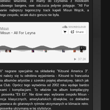
y odnieść wrażenie, że mamy do czynienia z mostkiem
owego bangera, owe odczucia jedynie potęguje. "All For
nie najlepszy tegoroczny track kapeli Misun Wojcik, a
tego zespołu, wcale dużo gorsza nie była.
li" nagrane specjalnie na składankę "Kitsuné America 3".
 należy się tu odrobina wyjaśnienia -
Kitsuné to francuska
a albumów artystów z szeroko pojętej alternatywy, takich jak
ma Club. Oprócz tego wytwórnia od 2002 roku wydaje bardzo
xami i kompilacjami. To właśnie na album kompilacyjny
piosenka "Eli Eli". Nie dziwi więc wybranie zespołu Misun -
ncja klasycznych, amerykańskich dźwięków, co dokładnie
d powraca do gitarowych rytmów utrzymanych w klimacie retro.
iosenkę utrzymaną w tej stylistyce.