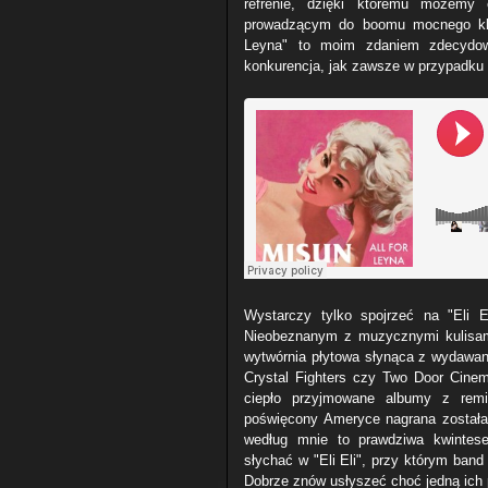
refrenie, dzięki któremu możem
prowadzącym do boomu mocnego klub
Leyna" to moim zdaniem zdecydowa
konkurencja, jak zawsze w przypadku 
Wystarczy tylko spojrzeć na "Eli E
Nieobeznanym z muzycznymi kulisami
wytwórnia płytowa słynąca z wydawani
Crystal Fighters czy Two Door Cine
ciepło przyjmowane albumy z remi
poświęcony Ameryce nagrana została 
według mnie to prawdziwa kwintese
słychać w "Eli Eli", przy którym ban
Dobrze znów usłyszeć choć jedną ich p