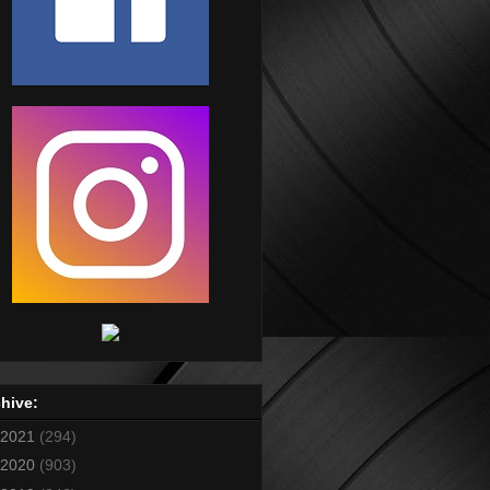
hive:
2021
(294)
2020
(903)