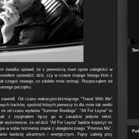
Se
m światku sprawił, że z pewnością mam spore zaległości w
owiłem sprawdzić dziś, czy w czasie mojego letargu ktoś z
dał czegoś nowego, co zdołało mnie ominąć. Rozpocząłem od
samego początku.
e zawiódł. Od czasu wakacyjno-brzmiącego "Travel With Me"
owych tracków, spośród których pierwszy to dla mnie tak wielki
ło mi od czasu wydania "Summer Bootlegs". "All For Leyna" to
dnak z oryginałem łączy go w zasadzie jedynie tekst.
tak wyśmienicie, że od dziś "All For Leyna" będzie kojarzyć mi
upia w sobie brzmienia znane z ubiegłorocznego "Promise Me",
Fol
nie bardziej pikantnym i energicznym. Fajny zabieg przy