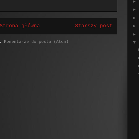
►
►
►
Strona główna
Starszy post
►
►
j:
Komentarze do posta (Atom)
▼