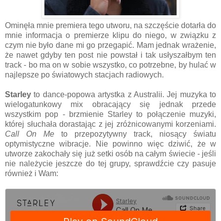
Ominęła mnie premiera tego utworu, na szczęście dotarła do
mnie informacja o premierze klipu do niego, w związku z
czym nie było dane mi go przegapić. Mam jednak wrażenie,
że nawet gdyby ten post nie powstał i tak usłyszałbym ten
track - bo ma on w sobie wszystko, co potrzebne, by hulać w
najlepsze po światowych stacjach radiowych.
Starley
to dance-popowa artystka z Australii. Jej muzyka to
wielogatunkowy mix obracający się jednak przede
wszystkim pop - brzmienie Starley to połączenie muzyki,
której słuchała dorastając z jej zróżnicowanymi korzeniami.
Call On Me
to przepozytywny track, niosący światu
optymistyczne wibracje. Nie powinno więc dziwić, że w
utworze zakochały się już setki osób na całym świecie - jeśli
nie należycie jeszcze do tej grupy, sprawdźcie czy pasuje
również i Wam: