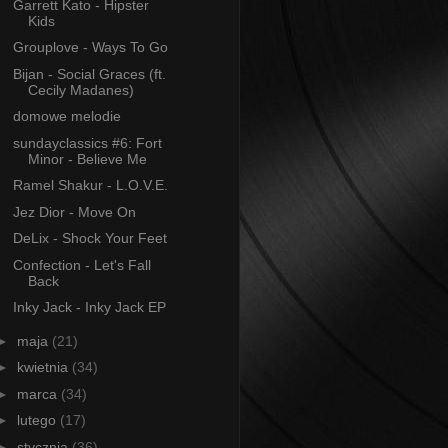
Garrett Kato - Hipster
Kids
Grouplove - Ways To Go
Bijan - Social Graces (ft.
Cecily Madanes)
domowe melodie
sundayclassics #6: Fort
Minor - Believe Me
Ramel Shakur - L.O.V.E.
Jez Dior - Move On
DeLix - Shock Your Feet
Confection - Let's Fall
Back
Inky Jack - Inky Jack EP
►
maja
(21)
►
kwietnia
(34)
►
marca
(34)
►
lutego
(17)
►
stycznia
(36)