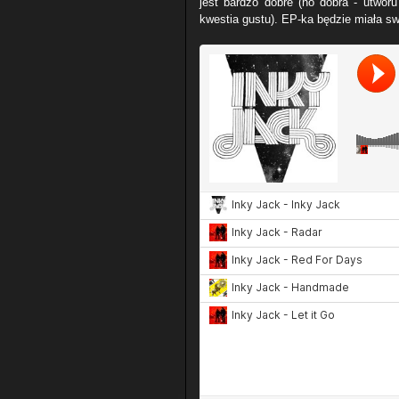
jest bardzo dobre (no dobra - utworu 
kwestia gustu). EP-ka będzie miała sw