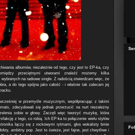
Se
iwania albumów, niezależnie od tego, czy jest to EP-ka, czy
Pomiędzy przeciętnymi utworami znaleźć możemy kilka
 wybranych na radiowe single. Z radością stwierdzam więc, że
ra, a do tego spójna jako całość - i właśnie tak zalecam jej
tracku.
 wcześniej w przemyśle muzycznym, współpracując z takimi
mats, zdecydowali się jednak przerzucić na nurt niezależny
rzelenia sobie w głowy. Zaczęli więc tworzyć muzykę, która
sfakcję z tego, co robią. Ich EP-ka to połączenie wielu stylów
ktronika łączy się z rockowymi rytmami, głos wokalisty brnie
Fol
bry, ambitny pop. Jest to świeże, jest fajne, jest chwytliwe i