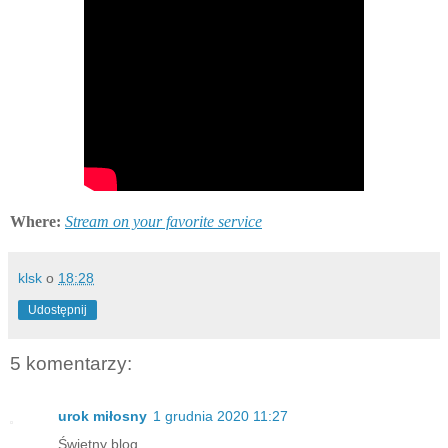
Where:
Stream on your favorite service
klsk
o
18:28
Udostępnij
5 komentarzy:
urok miłosny
1 grudnia 2020 11:27
Świetny blog.