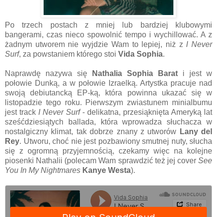
Po trzech postach z mniej lub bardziej klubowymi
bangerami, czas nieco spowolnić tempo i wychillować. A z
żadnym utworem nie wyjdzie Wam to lepiej, niż z
I Never
Surf
, za powstaniem którego stoi
Vida Sophia
.
Naprawdę nazywa się
Nathalia Sophia Barat
i jest w
połowie Dunką, a w połowie Izraelką. Artystka pracuje nad
swoją debiutancką EP-ką, która powinna ukazać się w
listopadzie tego roku. Pierwszym zwiastunem minialbumu
jest track
I Never Surf
- delikatna, przesiąknięta Ameryką lat
sześćdziesiątych ballada, która wprowadza słuchacza w
nostalgiczny klimat, tak dobrze znany z utworów
Lany del
Rey
. Utworu, choć nie jest pozbawiony smutnej nuty, słucha
się z ogromną przyjemnością, czekamy więc na kolejne
piosenki Nathalii (polecam Wam sprawdzić też jej cover
See
You In My Nightmares
Kanye Westa
).