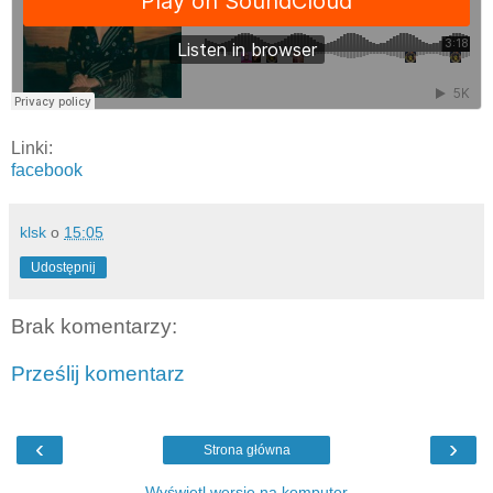
Linki:
facebook
klsk
o
15:05
Udostępnij
Brak komentarzy:
Prześlij komentarz
‹
›
Strona główna
Wyświetl wersję na komputer