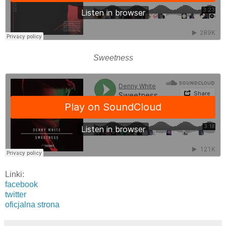
Sweetness
Linki:
facebook
twitter
oficjalna strona