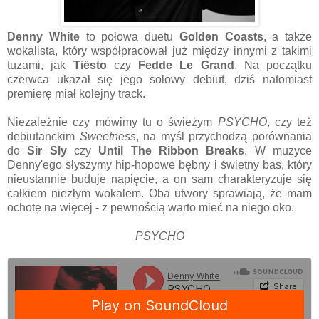
Denny White
to połowa duetu
Golden Coasts
, a także
wokalista, który współpracował już między innymi z takimi
tuzami, jak
Tiësto
czy
Fedde Le Grand
. Na początku
czerwca ukazał się jego solowy debiut, dziś natomiast
premierę miał kolejny track.
Niezależnie czy mówimy tu o świeżym
PSYCHO
, czy też
debiutanckim
Sweetness
, na myśl przychodzą porównania
do
Sir Sly
czy
Until The Ribbon Breaks
. W muzyce
Denny'ego słyszymy hip-hopowe bębny i świetny bas, który
nieustannie buduje napięcie, a on sam charakteryzuje się
całkiem niezłym wokalem. Oba utwory sprawiają, że mam
ochotę na więcej - z pewnością warto mieć na niego oko.
PSYCHO