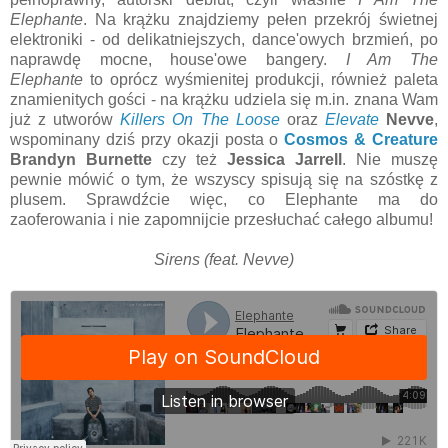
Elephante
. Na krążku znajdziemy pełen przekrój świetnej
elektroniki - od delikatniejszych, dance'owych brzmień, po
naprawdę mocne, house'owe bangery.
I Am The
Elephante
to oprócz wyśmienitej produkcji, również paleta
znamienitych gości - na krążku udziela się m.in. znana Wam
już z utworów
Killers On The Loose
oraz
Elevate
Nevve
,
wspominany dziś przy okazji posta o
Cosmos & Creature
Brandyn Burnette
czy też
Jessica Jarrell
. Nie muszę
pewnie mówić o tym, że wszyscy spisują się na szóstkę z
plusem. Sprawdźcie więc, co Elephante ma do
zaoferowania i nie zapomnijcie przesłuchać całego albumu!
Sirens (feat. Nevve)