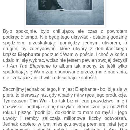
Było spokojnie, było chillująco, ale czas z powrotem
podkręcić tempo. Nie będę tego ukrywać - ostatnią godzinę
spędziłem, przeskakując pomiędzy jednym utworem, a
drugim, by zdecydować, które utwory z debiutanckiego
krążka
Elephante
podrzucić Wam w poście. I choć w końcu
udało mi się wybrać, wciąż nie jestem pewien swojej decyzji
-
I Am The Elephante
to album tak mocny, że jeśli tylko
spodobają się Wam zaproponowane przeze mnie nagrania,
nie czekajcie ani chwili i odsłuchajcie całość!
Zacznijmy jednak od tego, kim jest Elephante - bo, biję się w
pierś, to pierwszy raz, gdy wpadły mi w ręce jego produkcje.
Tymczasem
Tim Wu
- bo tak brzmi jego prawdziwe imię i
nazwisko - podbija scenę muzyki elektronicznej już od 2013
roku. I pisząc "podbija", dokładnie to mam na myśli - jego
utwory i remixy zaliczają milionowe liczby odtworzeń.
Jednak dopiero w tym miesiącu swoją premierę miał jego
pełnoprawny, autorski debiut, czyli właśnie
I Am The