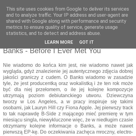
This site uses cookies from Google to deliver its services
csgmblog
and to analyze traffic. Your IP address and user-agent are
shared with Google along with performance and security
metrics to ensure quality of service, generate usage
...music that's real...
statistics, and to detect and address abuse.
LEARN MORE
GOT IT
sobota, 9 lutego 2013
Banks - Before I Ever Met You
Nie wiadomo do końca kim jest, nie wiadomo nawet jak
wygląda, gdyż znalezienie jej autentycznego zdjęcia dobrej
jakości graniczy z cudem. O Banks wiadomo w zasadzie
tyle, że jest producentką oraz wokalistką i że ten rok może
być dla niej przełomem, o ile jej kolejne kompozycje
utrzymają poziom debiutanckiego utworu. Dziewczyna
tworzy w Los Angeles, a w pracy inspiruje się takimi
osobami, jak Lauryn Hill czy Fiona Apple. Jej pierwszy track
to tak naprawdę B-Side z mającego mieć premierę w tym
miesiącu singla, niewykluczone więc, że w niedługim czasie
otrzymamy kolejne informacje o Banks, a może nawet
pierwszą EP-kę.
Do oczekiwania zachęca mroczny, electro-