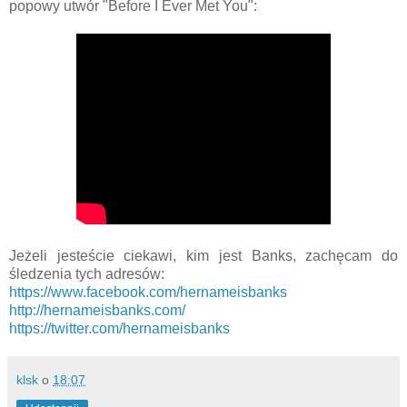
popowy utwór "Before I Ever Met You":
Jeżeli jesteście ciekawi, kim jest Banks, zachęcam do
śledzenia tych adresów:
https://www.facebook.com/hernameisbanks
http://hernameisbanks.com/
https://twitter.com/hernameisbanks
klsk
o
18:07