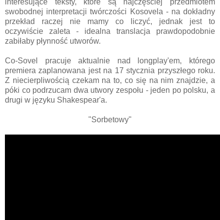
interesujące teksty, które są najczęściej przedmiotem
swobodnej interpretacji twórczości Kosovela - na dokładny
przekład raczej nie mamy co liczyć, jednak jest to
oczywiście zaleta - idealna translacja prawdopodobnie
zabiłaby płynność utworów.
Co-Sovel pracuje aktualnie nad longplay'em, którego
premiera zaplanowana jest na 17 stycznia przyszłego roku.
Z niecierpliwością czekam na to, co się na nim znajdzie, a
póki co podrzucam dwa utwory zespołu - jeden po polsku, a
drugi w języku Shakespear'a.
"Sorbetowy"