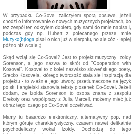
W przypadku Co-Sovel zaliczyłem sporą obsuwę, jeżeli
chodzi o informowanie o nowych muzycznych projektach, bo
też zespół ten odkryłem dopiero, gdy sami do mnie napisali,
podczas gdy np. Hubert z polecanego przeze mnie
Muzyko(b)loga
pisał o nich już w sierpniu, no ale cóż - lepiej
późno niż wcale ;)
Skąd wziął się Co-Sovel? Jest to projekt muzyczny Izoldy
Sorenson, a jego nazwa to skrót od "Cooperation with
Kosovel". Kosovel to z kolei nazwisko słoweńskiego poety,
Srecko Kosovela, którego twórczość stała się inspiracją dla
projektu - to właśnie jego utwory, przetłumaczone na język
polski i angielski stanowią teksty piosenek Co-Sovel. Jeżeli
dodam, że Izolda Sorenson to osoba znana z zespołu
Drekoty oraz współpracy z Julią Marcell, możemy mieć już
obraz tego, czego po Co-Sovel oczekiwać.
Mamy tu baaardzo elektroniczny, alternatywny pop, nad
którym góruje charakterystyczny, czasem nawet delikatnie
psychodeliczny wokal Izoldy. Dochodzą do tego