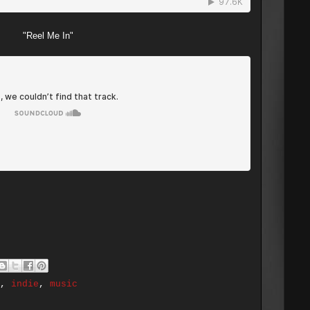
"Reel Me In"
,
indie
,
music