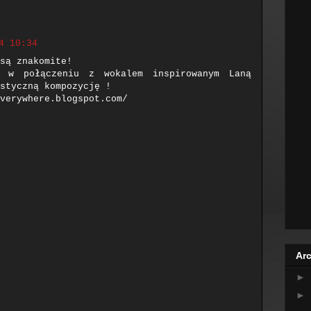
4 10:34
są znakomite!
i w połączeniu z wokalem inspirowanym Laną
styczną kompozycję !
verywhere.blogspot.com/
Arc
►
►