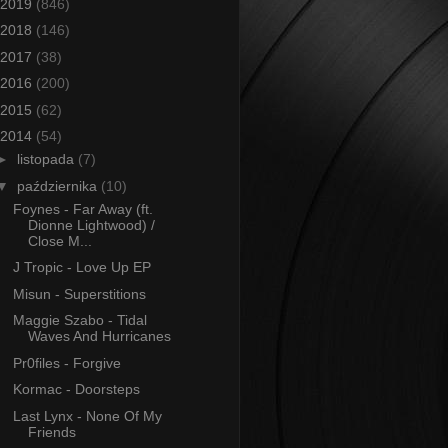
2019
(846)
2018
(146)
2017
(38)
2016
(200)
2015
(62)
2014
(54)
►
listopada
(7)
▼
października
(10)
Foynes - Far Away (ft.
Dionne Lightwood) /
Close M...
J Tropic - Love Up EP
Misun - Superstitions
Maggie Szabo - Tidal
Waves And Hurricanes
Pr0files - Forgive
Kormac - Doorsteps
Last Lynx - None Of My
Friends