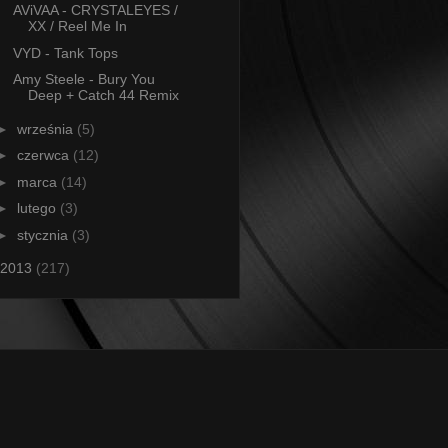
AViVAA - CRYSTALEYES /
XX / Reel Me In
VYD - Tank Tops
Amy Steele - Bury You
Deep + Catch 44 Remix
►
września
(5)
►
czerwca
(12)
►
marca
(14)
►
lutego
(3)
►
stycznia
(3)
2013
(217)