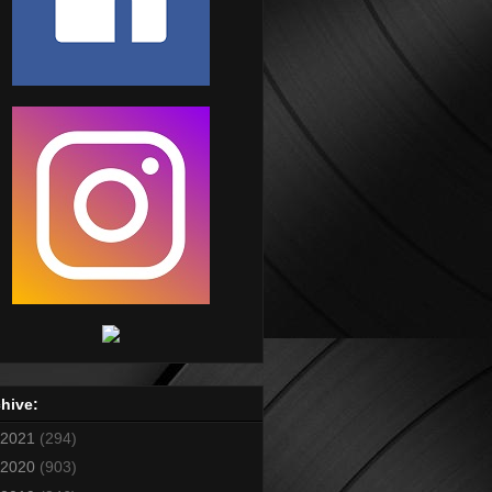
hive:
2021
(294)
2020
(903)