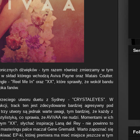
Se
onicznych dźwięków - tym razem również zmierzamy w tym
t, w skład którego wchodzą Aviva Payne oraz Matais Coulter.
le - "Reel Me In" oraz "XX", które sprawiły, że wokół bandu
upka fanów.
 trzeciego utworu duetu z Sydney - "CRYSTALEYES". W
kcji, track ten jest zdecydowanie bardziej agresywny pod
trzy utwory są jednak warte uwagi, tym bardziej, że każdy z
stylistyką, co sprawia, że AViVAA nie nudzi. Momentami w ich
wym "XX", słychać inspirację Laną del Rey - nie powinno to
w masteringu palce maczał Gene Gremaldi. Warto zapoznać się
Fol
ekiwać EP-ki, której premiera ma mieć miejsce jeszcze w tym