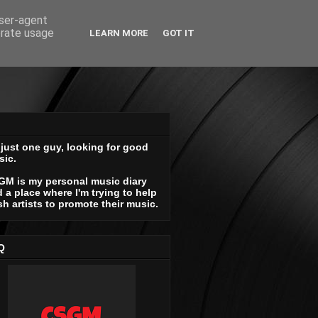
user-agent
erate usage
LEARN MORE
GOT IT
 just one guy, looking for good
sic.
GM is my personal music diary
 a place where I'm trying to help
sh artists to promote their music.
Q