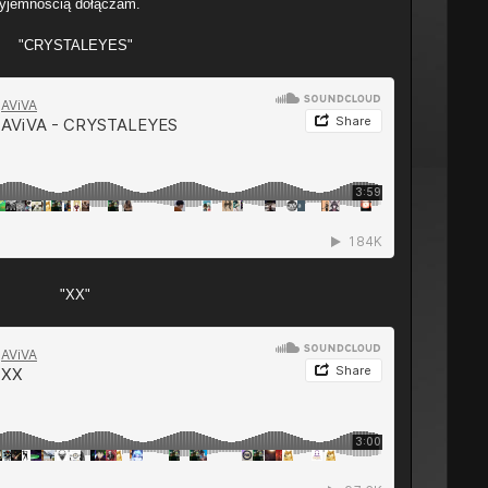
rzyjemnością dołączam.
"CRYSTALEYES"
"XX"