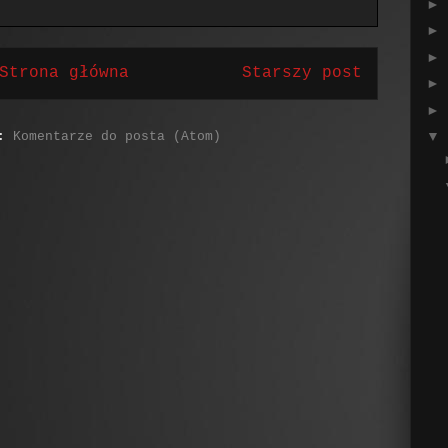
►
►
►
Strona główna
Starszy post
►
►
▼
j:
Komentarze do posta (Atom)