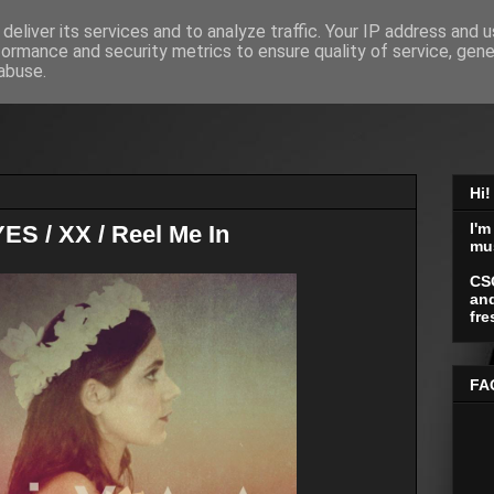
deliver its services and to analyze traffic. Your IP address and 
formance and security metrics to ensure quality of service, gen
abuse.
Hi!
I'm
S / XX / Reel Me In
mu
CS
and
fre
FA