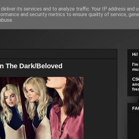
deliver its services and to analyze traffic. Your IP address and 
formance and security metrics to ensure quality of service, gen
abuse.
Hi!
I'm
In The Dark/Beloved
mu
CS
and
fre
FA