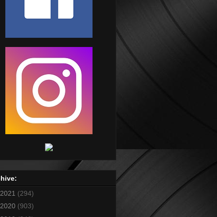
hive:
2021
(294)
2020
(903)