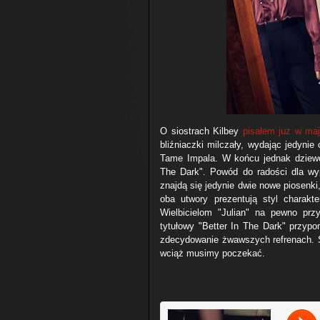
O siostrach Kilbey
pisałem już w ma
bliźniaczki milczały, wydając jedynie
Tame Impala. W końcu jednak dziewc
The Dark". Powód do radości dla wy
znajdą się jedynie dwie nowe piosenki,
oba utwory prezentują styl charak
Wielbicielom "Julian" na pewno przy
tytułowy "Better In The Dark" przyp
zdecydowanie żwawszych refrenach. Sz
wciąż musimy poczekać.