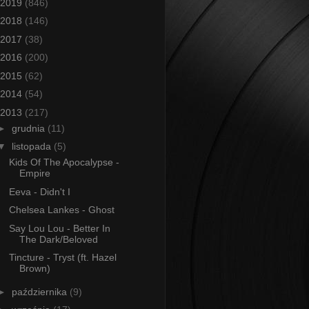
2019
(846)
2018
(146)
2017
(38)
2016
(200)
2015
(62)
2014
(54)
2013
(217)
►
grudnia
(11)
▼
listopada
(5)
Kids Of The Apocalypse -
Empire
Eeva - Didn't I
Chelsea Lankes - Ghost
Say Lou Lou - Better In
The Dark/Beloved
Tincture - Tryst (ft. Hazel
Brown)
►
października
(9)