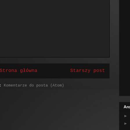
Strona główna
Starszy post
j:
Komentarze do posta (Atom)
Arc
►
►