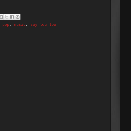
 pop
,
music
,
say lou lou