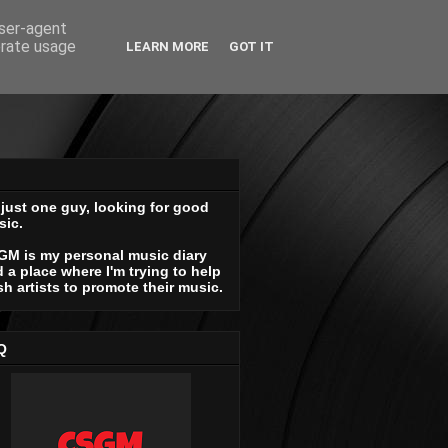
user-agent
erate usage
LEARN MORE
GOT IT
 just one guy, looking for good
sic.
GM is my personal music diary
 a place where I'm trying to help
sh artists to promote their music.
Q