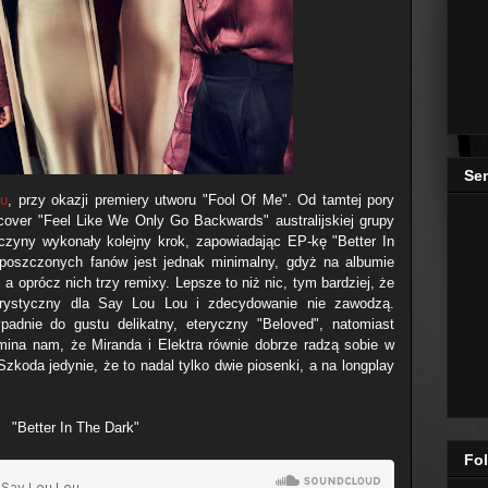
Se
ju
, przy okazji premiery utworu "Fool Of Me". Od tamtej pory
 cover "Feel Like We Only Go Backwards" australijskiej grupy
zyny wykonały kolejny krok, zapowiadając EP-kę "Better In
poszczonych fanów jest jednak minimalny, gdyż na albumie
 a oprócz nich trzy remixy. Lepsze to niż nic, tym bardziej, że
terystyczny dla Say Lou Lou i zdecydowanie nie zawodzą.
padnie do gustu delikatny, eteryczny "Beloved", natomiast
omina nam, że Miranda i Elektra równie dobrze radzą sobie w
koda jedynie, że to nadal tylko dwie piosenki, a na longplay
"Better In The Dark"
Fol