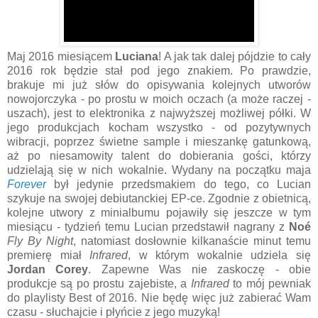
Maj 2016 miesiącem
Luciana
! A jak tak dalej pójdzie to cały
2016 rok będzie stał pod jego znakiem. Po prawdzie,
brakuje mi już słów do opisywania kolejnych utworów
nowojorczyka - po prostu w moich oczach (a może raczej -
uszach), jest to elektronika z najwyższej możliwej półki. W
jego produkcjach kocham wszystko - od pozytywnych
wibracji, poprzez świetne sample i mieszankę gatunkową,
aż po niesamowity talent do dobierania gości, którzy
udzielają się w nich wokalnie. Wydany na początku maja
Forever
był jedynie przedsmakiem do tego, co Lucian
szykuje na swojej debiutanckiej EP-ce. Zgodnie z obietnicą,
kolejne utwory z minialbumu pojawiły się jeszcze w tym
miesiącu - tydzień temu Lucian przedstawił nagrany z
Noé
Fly By Night
, natomiast dosłownie kilkanaście minut temu
premierę miał
Infrared
, w którym wokalnie udziela się
Jordan Corey
. Zapewne Was nie zaskoczę - obie
produkcje są po prostu zajebiste, a
Infrared
to mój pewniak
do playlisty Best of 2016. Nie będę więc już zabierać Wam
czasu - słuchajcie i płyńcie z jego muzyką!