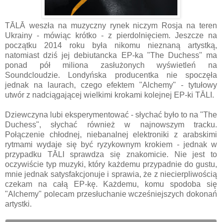
TĀLĀ weszła na muzyczny rynek niczym Rosja na teren
Ukrainy - mówiąc krótko - z pierdolnięciem. Jeszcze na
początku 2014 roku była nikomu nieznaną artystką,
natomiast dziś jej debiutancka EP-ka "The Duchess" ma
ponad pół miliona zasłużonych wyświetleń na
Soundcloudzie. Londyńska producentka nie spoczęła
jednak na laurach, czego efektem "Alchemy" - tytułowy
utwór z nadciągającej wielkimi krokami kolejnej EP-ki TĀLI.
Dziewczyna lubi eksperymentować - słychać było to na "The
Duchess", słychać również w najnowszym tracku.
Połączenie chłodnej, niebanalnej elektroniki z arabskimi
rytmami wydaje się być ryzykownym krokiem - jednak w
przypadku
TĀLI sprawdza się znakomicie. Nie jest to
oczywiście typ muzyki, który każdemu przypadnie do gustu,
mnie jednak satysfakcjonuje i sprawia, że z niecierpliwością
czekam na całą EP-kę. Każdemu, komu spodoba się
"Alchemy" polecam przesłuchanie wcześniejszych dokonań
artystki.