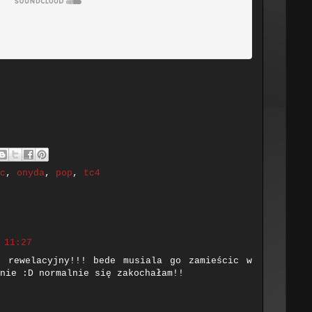
c
,
onyda
,
pop
,
tc4
 11:27
t rewelacyjny!!! bede musiala go zamieścic w
nie :D normalnie się zakochałam!!