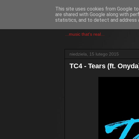
This site uses cookies from Google to 
are shared with Google along with per
csgmblog
statistics, and to detect and address 
...music that's real...
niedziela, 15 lutego 2015
TC4 - Tears (ft. Onyda