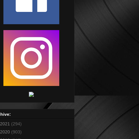
hive:
2021
(294)
2020
(903)