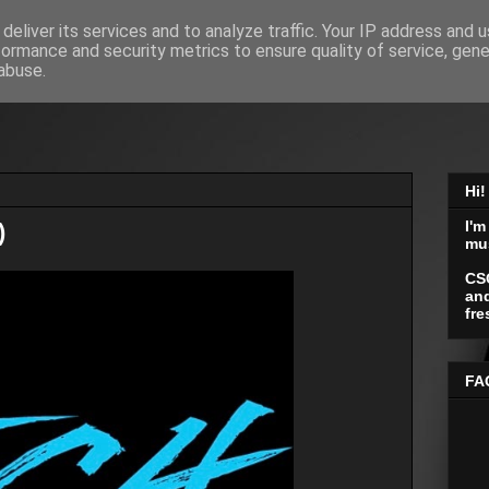
deliver its services and to analyze traffic. Your IP address and 
formance and security metrics to ensure quality of service, gen
abuse.
Hi!
I'm
)
mu
CS
and
fre
FA