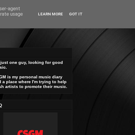
user-agent
erate usage
LEARN MORE
GOT IT
 just one guy, looking for good
sic.
GM is my personal music diary
 a place where I'm trying to help
sh artists to promote their music.
Q