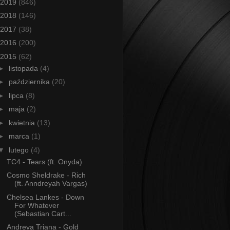
2019
(846)
2018
(146)
2017
(38)
2016
(200)
2015
(62)
►
listopada
(4)
►
października
(20)
►
lipca
(8)
►
maja
(2)
►
kwietnia
(13)
►
marca
(1)
▼
lutego
(4)
TC4 - Tears (ft. Onyda)
Cosmo Sheldrake - Rich
(ft. Anndreyah Vargas)
Chelsea Lankes - Down
For Whatever
(Sebastian Cart...
Andreya Triana - Gold