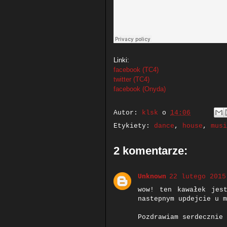
Linki:
facebook (TC4
)
twitter (TC4)
facebook (Onyda)
Autor:
klsk
o
14:06
Etykiety:
dance
,
house
,
musi
2 komentarze:
Unknown
22 lutego 2015
wow! ten kawałek jes
nastepnym updejcie u m
Pozdrawiam serdecznie