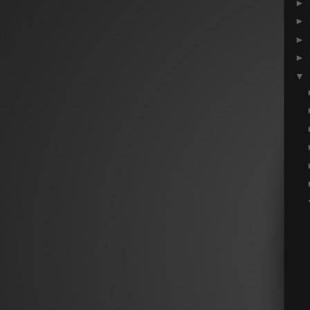
►
►
►
►
▼