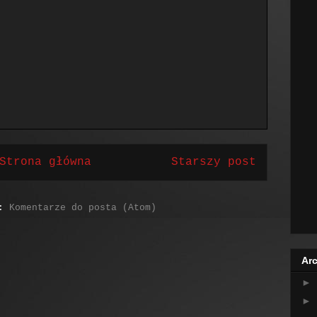
Strona główna
Starszy post
j:
Komentarze do posta (Atom)
Arc
►
►